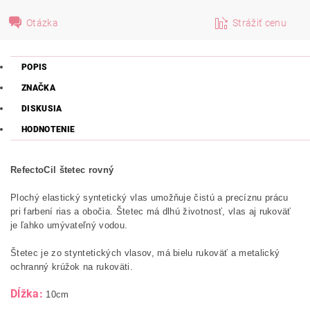
Otázka
Strážiť cenu
POPIS
ZNAČKA
DISKUSIA
HODNOTENIE
RefectoCil štetec rovný
Plochý elastický syntetický vlas umožňuje čistú a precíznu prácu
pri farbení rias a obočia. Štetec má dlhú životnosť, vlas aj rukoväť
je ľahko umývateľný vodou.
Štetec je zo styntetických vlasov, má bielu rukoväť a metalický
ochranný krúžok na rukoväti.
Dĺžka:
10cm