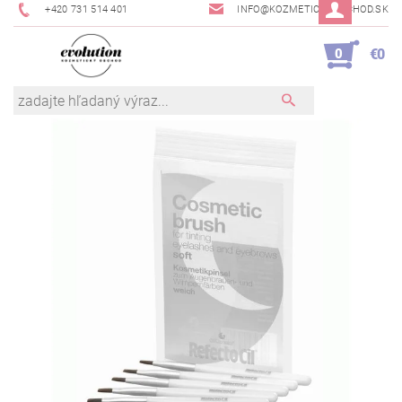
+420 731 514 401
INFO@KOZMETICKYOBCHOD.SK
0
€0