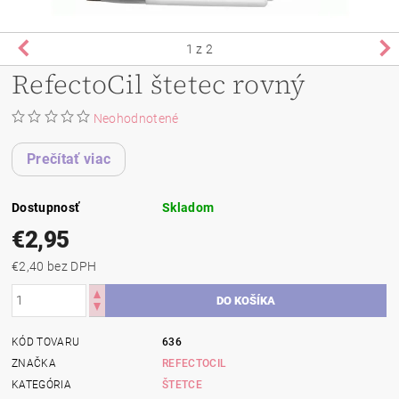
1
z 2
RefectoCil štetec rovný
Neohodnotené
Prečítať viac
Dostupnosť
Skladom
€2,95
€2,40 bez DPH
KÓD TOVARU
636
ZNAČKA
REFECTOCIL
KATEGÓRIA
ŠTETCE