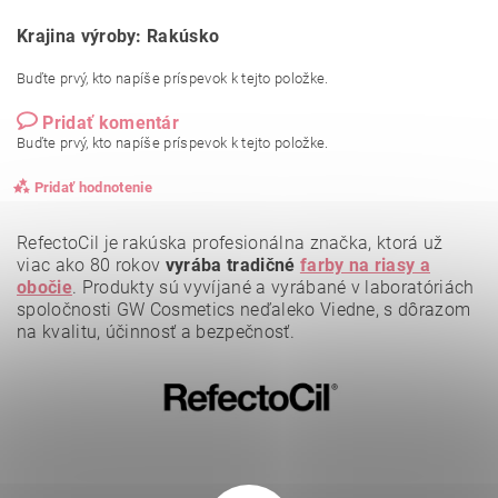
Krajina výroby: Rakúsko
Buďte prvý, kto napíše príspevok k tejto položke.
Pridať komentár
Buďte prvý, kto napíše príspevok k tejto položke.
Pridať hodnotenie
RefectoCil je rakúska profesionálna značka, ktorá už
viac ako 80 rokov
vyrába tradičné
farby na riasy a
obočie
.
Produkty sú vyvíjané a vyrábané v laboratóriách
spoločnosti GW Cosmetics neďaleko Viedne, s dôrazom
na kvalitu, účinnosť a bezpečnosť.