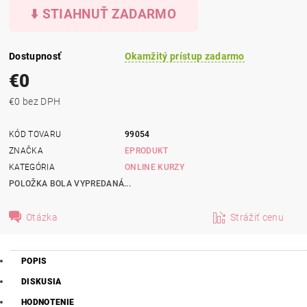
⬇️ STIAHNUŤ ZADARMO
Dostupnosť
Okamžitý prístup zadarmo
€0
€0 bez DPH
KÓD TOVARU
99054
ZNAČKA
EPRODUKT
KATEGÓRIA
ONLINE KURZY
POLOŽKA BOLA VYPREDANÁ...
Otázka
Strážiť cenu
POPIS
DISKUSIA
HODNOTENIE