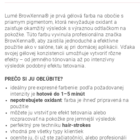
Lumé BrowXenna® je prvá gélová farba na obočie s
priamym pigmentom, ktorá nevyžaduje oxidant a
zaisťuje okamžitý výsledok s výraznou odtlačkom na
pokožke. Túto farbu vyvinula profesionálna značka
BrowXenna®, aby zaistila jednoduché a efektívne
použitie ako v salóne, tak aj pri domácej aplikácii. Vďaka
svojej gélovej konzistencii umožňuje vytvoriť rôzne
efekty – od jemného tónovania až po intenzívny
výsledok podobný efektu tetovania.
PREČO SI JU OBĽÚBITE?
ideálny pre expresné farbenie: podľa požadovanej
intenzity je
hotové do 1–5 minút
nepotrebujete oxidant
: farba je ihneď pripravená na
použitie
môžete ju vrstviť pre efekt tetovania alebo
rozpracovať na pokožke pre jemnejší výsledok
perfektný pre techniku
hair-strokes
vhodná pre všetky typy klientiek
oceníte ju, či už ste začiatočníci, alebo profesionáli