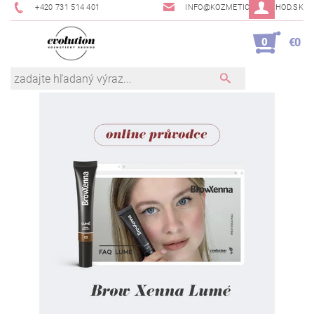
+420 731 514 401
INFO@KOZMETICKYOBCHOD.SK
0
€0