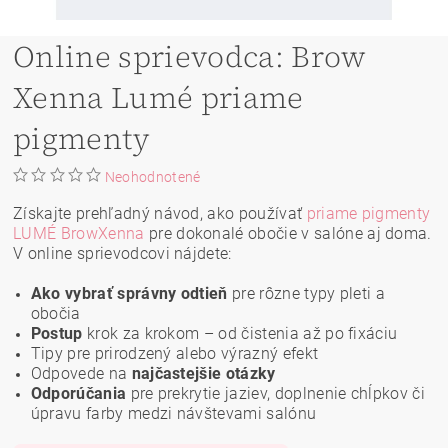
Online sprievodca: Brow
Xenna Lumé priame
pigmenty
Neohodnotené
Získajte prehľadný návod, ako používať
priame pigmenty
LUMÉ BrowXenna
pre dokonalé obočie v salóne aj doma.
V online sprievodcovi nájdete:
Ako vybrať správny odtieň
pre rôzne typy pleti a
obočia
Postup
krok za krokom – od čistenia až po fixáciu
Tipy pre prirodzený alebo výrazný efekt
Odpovede na
najčastejšie otázky
Odporúčania
pre prekrytie jaziev, doplnenie chĺpkov či
úpravu farby medzi návštevami salónu