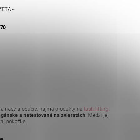
ZETA -
,70
na riasy a obočie, najmä produkty na
lash lifting
,
gánske a netestované na zvieratách
. Medzi jej
 aj pokožke.