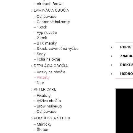
Airbrush Brows
LAMINÁCIA OBOČIA
Odličovače
Ochranné balzamy
1.krok
Vyplňovače
2.krok
BTX masky
POPIS
3.krok: záverečná výživa
Sady
ZNAČK
Fólia na okraj
DISKU
DEPILÁCIA OBOČIA
Vosky na obočie
HODNO
Pinzety
Nite
AFTER CARE
Fixátory
Výživa obočia
Brow Make-up
Odličovače
POMÔCKY A ŠTETCE
Mištičky
Štetce