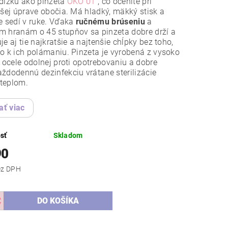
dĺžku ako pinzeta
OKO 01
, čo oceníte pri
jšej úprave obočia. Má hladký, mäkký stisk a
e sedí v ruke. Vďaka
ručnému brúseniu
a
m hranám o 45 stupňov sa pinzeta dobre drží a
je aj tie najkratšie a najtenšie chĺpky bez toho,
o k ich polámaniu. Pinzeta je vyrobená z vysoko
j ocele odolnej proti opotrebovaniu a dobre
ždodennú dezinfekciu vrátane sterilizácie
teplom.
ať viac
sť
Skladom
90
,49 bez DPH