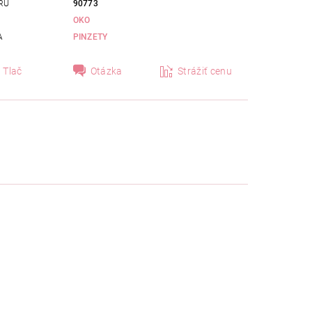
RU
90773
OKO
A
PINZETY
Tlač
Otázka
Strážiť cenu