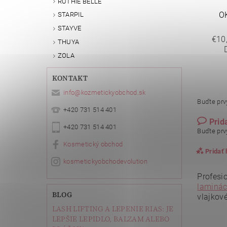
RUTHIE BELLE
O
STARPIL
STAYVE
€10
THUYA
ZOLA
KONTAKT
info
@
kozmetickyobchod.sk
Buďte prvý
+420 731 514 401
Prid
+420 731 514 401
Buďte prvý
Kosmetický obchod
Pridať
kosmetickyobchodevolution
Profesi
laminác
BLOG
vlajkov
LASH LIFTING A LEPENIE RIAS: JE
LEPŠIE LEPIDLO, BALZAM ALEBO