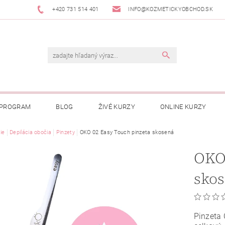
+420 731 514 401
INFO@KOZMETICKYOBCHOD.SK
 PROGRAM
BLOG
ŽIVÉ KURZY
ONLINE KURZY
ie
Depilácia obočia
Pinzety
OKO 02 Easy Touch pinzeta skosená
OKO 
sko
Pinzeta 