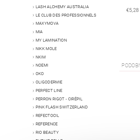
LASH ALCHEMY AUSTRALIA
€5,28
LE CLUB DES PROFESSIONNELS
MAXYMOVA
MIA
MY LAMINATION
NIKK MOLE
NKIM
PODOB
NOEMI
OKO
OLIGODERMIE
PERFECT LINE
PERRON RIGOT - CIRÉPIL
PINK FLASH SWITZERLAND
REFECTOCIL
REFERENCE
RIO BEAUTY