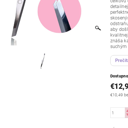
celkovú 
detailne
perfektn
skosený
odstraňu
aby došl
kvalitne
znáša ka
suchým 
Prečít
Dostupno
€12,
€10