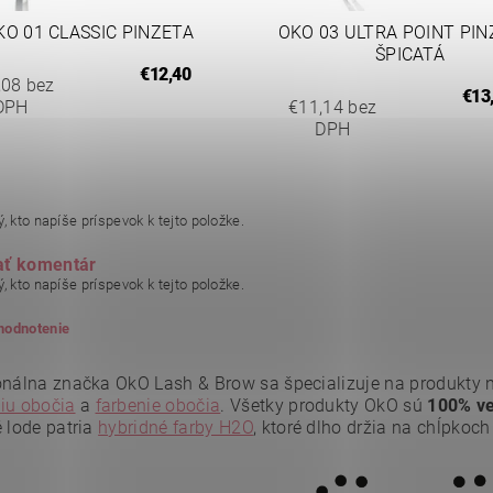
KO 01 CLASSIC PINZETA
OKO 03 ULTRA POINT PIN
ŠPICATÁ
€12,40
,08 bez
€13
DPH
€11,14 bez
DPH
, kto napíše príspevok k tejto položke.
ať komentár
, kto napíše príspevok k tejto položke.
 hodnotenie
onálna značka OkO Lash & Brow sa špecializuje na produkty 
iu obočia
a
farbenie obočia
. Všetky produkty OkO sú
100% ve
é lode patria
hybridné farby H2O
, ktoré dlho držia na chĺpkoch