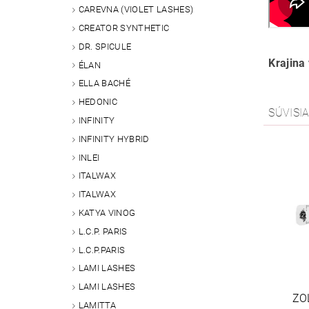
CAREVNA (VIOLET LASHES)
CREATOR SYNTHETIC
DR. SPICULE
Krajina
ÉLAN
ELLA BACHÉ
HEDONIC
SÚVISI
INFINITY
INFINITY HYBRID
INLEI
ITALWAX
ITALWAX
KATYA VINOG
L.C.P. PARIS
L.C.P.PARIS
LAMI LASHES
LAMI LASHES
ZO
LAMITTA