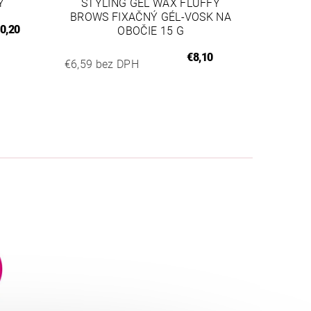
Y
STYLING GÉL WAX FLUFFY
BROWS FIXAČNÝ GÉL-VOSK NA
0,20
OBOČIE 15 G
€8,10
€6,59 bez DPH