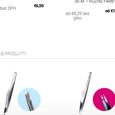
30 M – RÔZNE FARB
€6,50
 bez DPH
od
€1
od €8,29 bez
DPH
NÉ PRODUKTY