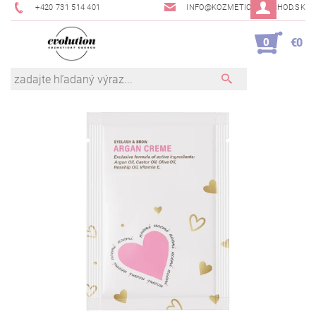
+420 731 514 401
INFO@KOZMETICKYOBCHOD.SK
0
€0