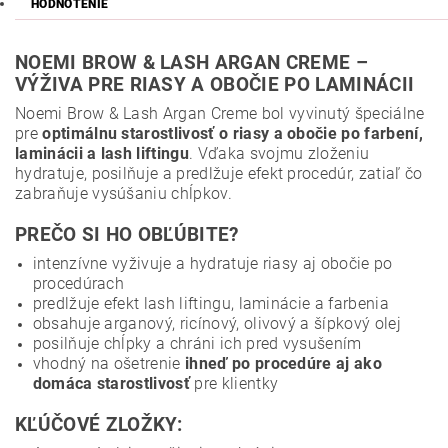
HODNOTENIE
NOEMI BROW & LASH ARGAN CREME –
VÝŽIVA PRE RIASY A OBOČIE PO LAMINÁCII
Noemi Brow & Lash Argan Creme bol vyvinutý špeciálne
pre
optimálnu starostlivosť o riasy a obočie po farbení,
laminácii a lash liftingu
. Vďaka svojmu zloženiu
hydratuje, posilňuje a predlžuje efekt procedúr, zatiaľ čo
zabraňuje vysúšaniu chĺpkov.
PREČO SI HO OBĽÚBITE?
intenzívne vyživuje a hydratuje riasy aj obočie po
procedúrach
predlžuje efekt lash liftingu, laminácie a farbenia
obsahuje arganový, ricínový, olivový a šípkový olej
posilňuje chĺpky a chráni ich pred vysušením
vhodný na ošetrenie
ihneď po procedúre aj ako
domáca starostlivosť
pre klientky
KĽÚČOVÉ ZLOŽKY: