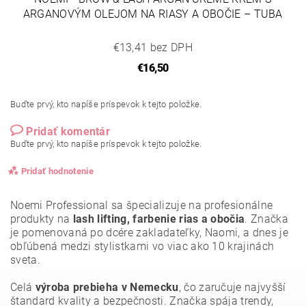
ARGANOVÝM OLEJOM NA RIASY A OBOČIE – TUBA
€13,41 bez DPH
€16,50
Buďte prvý, kto napíše príspevok k tejto položke.
Pridať komentár
Buďte prvý, kto napíše príspevok k tejto položke.
Pridať hodnotenie
Noemi Professional sa špecializuje na profesionálne
produkty na
lash lifting, farbenie rias a obočia
. Značka
je pomenovaná po dcére zakladateľky, Naomi, a dnes je
obľúbená medzi stylistkami vo viac ako 10 krajinách
sveta.
Celá
výroba prebieha v Nemecku
, čo zaručuje najvyšší
štandard kvality a bezpečnosti. Značka spája trendy,