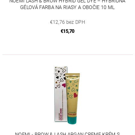
NOEMI LASH & BROW HYBRID GEL DYE – HYBRIDNÁ
GÉLOVÁ FARBA NA RIASY A OBOČIE 10 ML
€12,76 bez DPH
€15,70
NOEMI - BROW & LASH ARGAN CREME KRÉM S