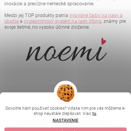
inovácie a precízne nemecké spracovanie.
Medzi jej TOP produkty patria
hybridné farby na riasy a
obočie
a
cysteamínový systém na lash lifting
, známy pre
svoje šetrné, no vysoko účinné zloženie.
Vložením hodnotenie súhlasíte s
podmienkami ochrany
osobných údajov
.
Dovolíte nám používať cookies? Vďaka nim pre vás môžeme e-
|
|
|
Depilujeme.cz
Kosmetická škola
Online kosmetické kurzy
shop neustále zlepšovat. Viac
tu
.
|
MikroArt
Ella Baché
NASTAVENIE