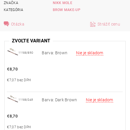
ZNAČKA
NIKK MOLE
KATEGÓRIA
BROW MAKE-UP
Otázka
Strážiť cenu
ZVOĽTE VARIANT
Barva: Brown
Nie je skladom
11188/BRO
€8,70
€7,07 bez DPH
Barva: Dark Brown
Nie je skladom
11188/DAR
€8,70
€7,07 bez DPH