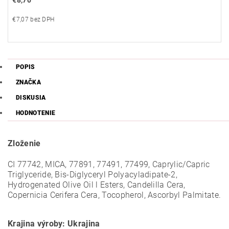
€8,70
€7,07 bez DPH
POPIS
ZNAČKA
DISKUSIA
HODNOTENIE
Zloženie
СI 77742, MICA, 77891, 77491, 77499, Caprylic/Capric
Triglyceride, Bis-Diglyceryl Polyacyladipate-2,
Hydrogenated Olive Oil l Esters, Candelilla Cera,
Copernicia Cerifera Cera, Tocopherol, Ascorbyl Palmitate.
Krajina výroby: Ukrajina