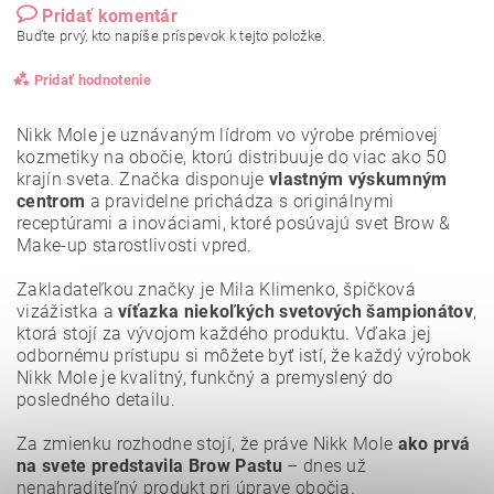
Pridať komentár
Buďte prvý, kto napíše príspevok k tejto položke.
Pridať hodnotenie
Nikk Mole je uznávaným lídrom vo výrobe prémiovej
kozmetiky na obočie, ktorú distribuuje do viac ako 50
krajín sveta. Značka disponuje
vlastným výskumným
centrom
a pravidelne prichádza s originálnymi
receptúrami a inováciami, ktoré posúvajú svet Brow &
Make-up starostlivosti vpred.
Zakladateľkou značky je Mila Klimenko, špičková
vizážistka a
víťazka niekoľkých svetových šampionátov
,
ktorá stojí za vývojom každého produktu. Vďaka jej
odbornému prístupu si môžete byť istí, že každý výrobok
Nikk Mole je kvalitný, funkčný a premyslený do
posledného detailu.
Vložením hodnotenie súhlasíte s
podmienkami ochrany
osobných údajov
.
Za zmienku rozhodne stojí, že práve Nikk Mole
ako prvá
na svete predstavila Brow Pastu
– dnes už
nenahraditeľný produkt pri úprave obočia.