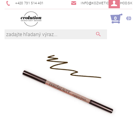
+420 731 514 401
INFO@KOZMETICKYOBCHOD.SK
0
€0