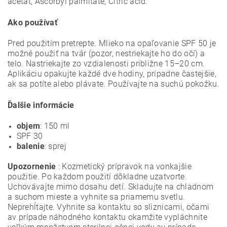
acetát, Ascorbyl palmitate, Citric acid.
Ako používať
Pred použitím pretrepte. Mlieko na opaľovanie SPF 50 je
možné použiť na tvár (pozor, nestriekajte ho do očí) a
telo. Nastriekajte zo vzdialenosti približne 15–20 cm.
Aplikáciu opakujte
každé dve hodiny, prípadne častejšie,
ak sa potíte alebo plávate.
Používajte na suchú pokožku.
Ďalšie informácie
objem
: 150 ml
SPF 30
balenie
: sprej
Upozornenie
: Kozmetický prípravok na vonkajšie
použitie. Po každom použití dôkladne uzatvorte.
Uchovávajte mimo dosahu detí. Skladujte na chladnom
a suchom mieste a vyhnite sa priamemu svetlu.
Neprehĺtajte. Vyhnite sa kontaktu so sliznicami, očami
av prípade náhodného kontaktu okamžite vypláchnite