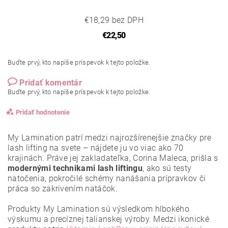
€18,29 bez DPH
€22,50
Buďte prvý, kto napíše príspevok k tejto položke.
Pridať komentár
Buďte prvý, kto napíše príspevok k tejto položke.
Pridať hodnotenie
My Lamination patrí medzi najrozšírenejšie značky pre
lash lifting na svete – nájdete ju vo viac ako 70
krajinách. Práve jej zakladateľka, Corina Maleca, prišla s
modernými technikami lash liftingu
, ako sú testy
natočenia, pokročilé schémy nanášania prípravkov či
práca so zakrivením natáčok.
Produkty My Lamination sú výsledkom hlbokého
výskumu a precíznej talianskej výroby. Medzi ikonické