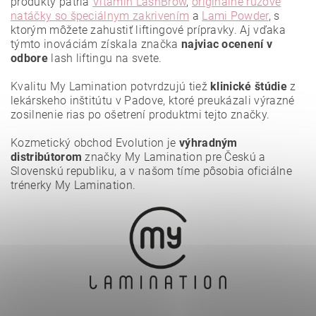
produkty patria
Vitamin LashBrow
,
originálne ružové
natáčky so špeciálnym zakrivením
a
Lami Powder
, s
ktorým môžete zahustiť liftingové prípravky. Aj vďaka
týmto inováciám získala značka
najviac ocenení
v
odbore
lash liftingu na svete.
Vložením hodnotenie súhlasíte s
podmienkami ochrany
osobných údajov
.
Kvalitu My Lamination potvrdzujú tiež
klinické štúdie
z
lekárskeho inštitútu v Padove, ktoré preukázali výrazné
zosilnenie rias po ošetrení produktmi tejto značky.
Kozmetický obchod Evolution je
výhradným
distribútorom
značky My Lamination pre Českú a
Slovenskú republiku, a v našom tíme pôsobia oficiálne
trénerky My Lamination.