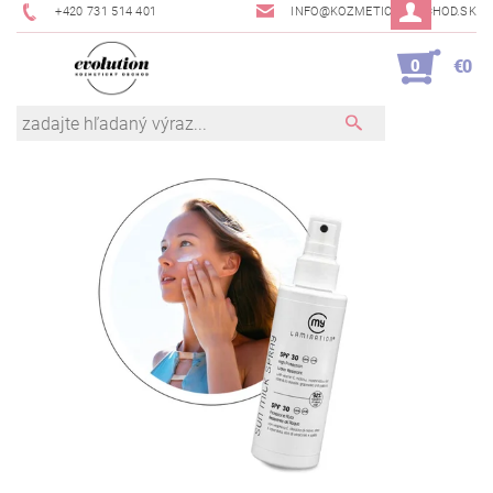
+420 731 514 401
INFO@KOZMETICKYOBCHOD.SK
0
€0