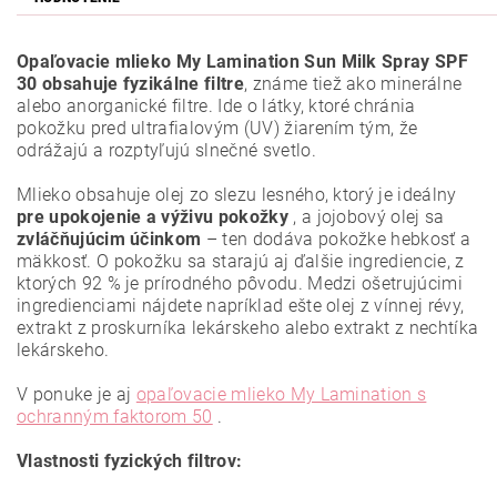
Opaľovacie mlieko My Lamination Sun Milk Spray SPF
30 obsahuje
fyzikálne filtre
, známe tiež ako minerálne
alebo anorganické filtre. Ide o látky, ktoré chránia
pokožku pred ultrafialovým (UV) žiarením tým, že
odrážajú a rozptyľujú slnečné svetlo.
Mlieko obsahuje olej zo slezu lesného, ktorý je ideálny
pre upokojenie a výživu pokožky
, a
jojobový olej sa
zvláčňujúcim účinkom
–
ten dodáva pokožke
hebkosť
a
mäkkosť. O pokožku sa starajú aj ďalšie ingrediencie, z
ktorých 92 % je prírodného pôvodu. Medzi ošetrujúcimi
ingredienciami nájdete napríklad ešte olej z vínnej révy,
extrakt z proskurníka lekárskeho alebo extrakt z nechtíka
lekárskeho.
V ponuke je aj
opaľovacie mlieko My Lamination s
ochranným faktorom 50
.
Vlastnosti fyzických filtrov: