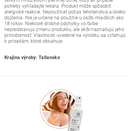
veľkým množstvom sterilnej očnej vody av prípade
potreby vyhľadajte lekára. Produkt môže spôsobiť
alergické reakcie. Nepoužívať počas tehotenstva a/alebo
dojčenia. Nie je určené na použitie u osôb mladších ako
18 rokov. Niektoré drobné odchýlky vo farbe
nepredstavujú zmenu produktu, ale skôr naznačujú jeho
prirodzenosť. Vlastnosti uvedené na výrobku sa vzťahujú
k prísadám, ktoré obsahuje.
Krajina výroby: Taliansko