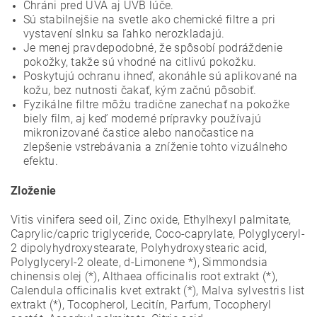
Chráni pred UVA aj UVB lúče.
Sú stabilnejšie na svetle ako chemické filtre a pri
vystavení slnku sa ľahko nerozkladajú.
Je menej pravdepodobné, že spôsobí podráždenie
pokožky, takže sú vhodné na citlivú pokožku.
Poskytujú ochranu ihneď, akonáhle sú aplikované na
kožu, bez nutnosti čakať, kým začnú pôsobiť.
Fyzikálne filtre môžu tradične zanechať na pokožke
biely film, aj keď moderné prípravky používajú
mikronizované častice alebo nanočastice na
zlepšenie vstrebávania a zníženie tohto vizuálneho
efektu.
Zloženie
Vitis vinifera seed oil, Zinc oxide, Ethylhexyl palmitate,
Caprylic/capric triglyceride, Coco-caprylate, Polyglyceryl-
2 dipolyhydroxystearate, Polyhydroxystearic acid,
Polyglyceryl-2 oleate, d-Limonene *), Simmondsia
chinensis olej (*), Althaea officinalis root extrakt (*),
Calendula officinalis kvet extrakt (*), Malva sylvestris list
extrakt (*), Tocopherol, Lecitín, Parfum, Tocopheryl