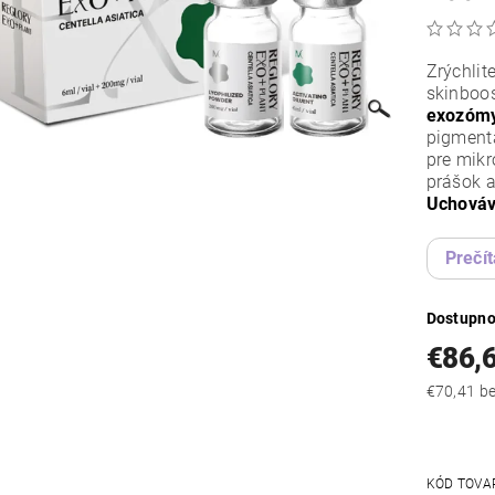
Zrýchlit
skinboo
exozómy
pigmentá
pre mikr
prášok a
Uchováva
Prečít
Dostupno
€86,
€70
KÓD TOVA