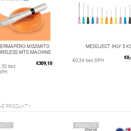
DERMAPERO MISSMITO
MEDOJECT IHLY 5 K
IRELESS MTS MACHINE
€0,
€0,34 bez DPH
€309,10
,30 bez
DPH
NÉ PRODUKTY
AUTY
KBEAUTY