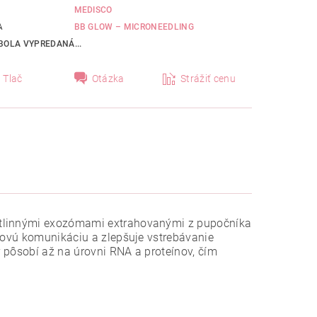
MEDISCO
A
BB GLOW – MICRONEEDLING
BOLA VYPREDANÁ...
Tlač
Otázka
Strážiť cenu
stlinnými exozómami extrahovanými z pupočníka
nkovú komunikáciu a zlepšuje vstrebávanie
 pôsobí až na úrovni RNA a proteínov, čím