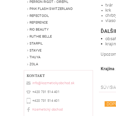
PERRON RIGOT - CIRÉPIL
tvár
PINK FLASH SWITZERLAND
krk
chrbt
REFECTOCIL
vlas
REFERENCE
RIO BEAUTY
ĎALŠI
RUTHIE BELLE
obsah
STARPIL
kraji
STAYVE
Upozorn
THUYA
ZOLA
Krajina
KONTAKT
info
@
kozmetickyobchod.sk
SÚVISI
+420 731 514 401
+420 731 514 401
DOP
Kosmetický obchod