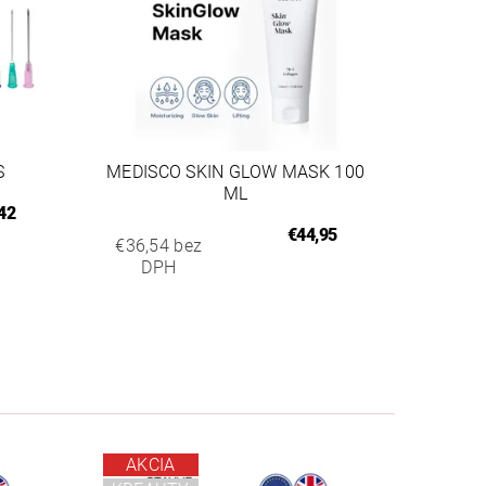
S
MEDISCO SKIN GLOW MASK 100
ML
42
€44,95
€36,54 bez
DPH
AKCIA