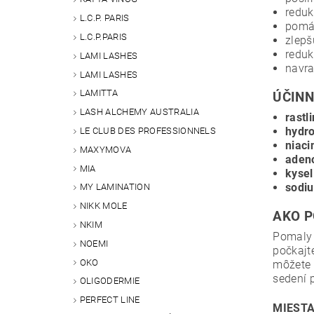
reduk
L.C.P. PARIS
pomáh
L.C.P.PARIS
zlepš
reduk
LAMI LASHES
navra
LAMI LASHES
LAMITTA
ÚČINN
LASH ALCHEMY AUSTRALIA
rastl
hydr
LE CLUB DES PROFESSIONNELS
niac
MAXYMOVA
aden
MIA
kysel
sodi
MY LAMINATION
NIKK MOLE
AKO P
NKIM
Pomaly 
NOEMI
počkajt
OKO
môžete 
sedení 
OLIGODERMIE
PERFECT LINE
MIESTA