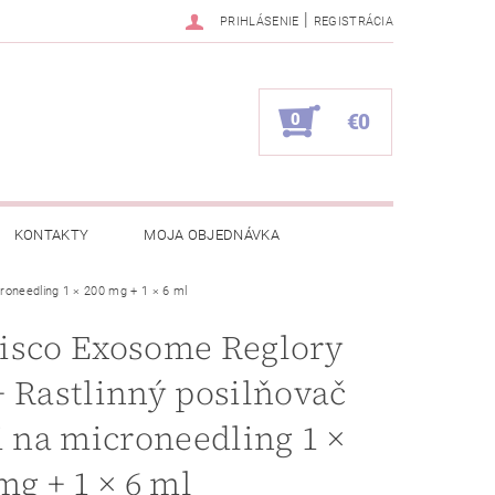
|
PRIHLÁSENIE
REGISTRÁCIA
0
€0
KONTAKTY
MOJA OBJEDNÁVKA
roneedling 1 × 200 mg + 1 × 6 ml
isco Exosome Reglory
 Rastlinný posilňovač
i na microneedling 1 ×
mg + 1 × 6 ml