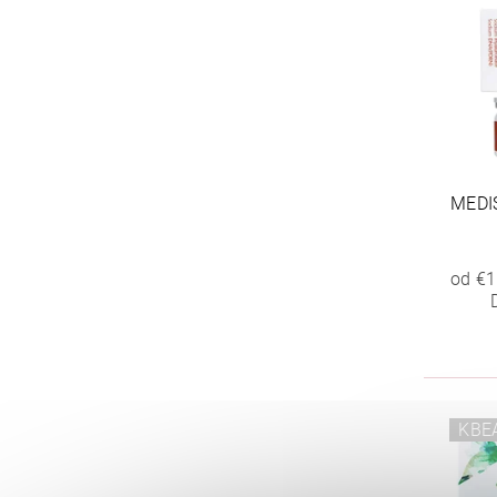
MEDI
od €1
KBE