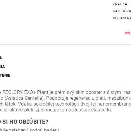
ZNAČKA
KATEGÓRI
POLOŽKA 
A
SIA
TENIE
 REGLORY EXO+ Plant je prémiový skin booster s čistými ra
ho (Asiatica Centella). Podporuje regeneráciu pleti, medzibu
ch látok. Vďaka pokročilej technológii dvojitej nanomembrány
e štruktúru pleti, zjednocuje tón a zlepšuje elasticitu.
 SI HO OBĽÚBITE?
ňuje oslabenú kožnú bariéru