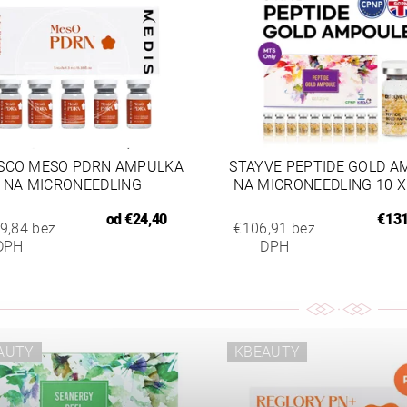
SCO MESO PDRN AMPULKA
STAYVE PEPTIDE GOLD A
NA MICRONEEDLING
NA MICRONEEDLING 10 X
od
€24,40
€131
9,84 bez
€106,91 bez
DPH
DPH
AUTY
KBEAUTY