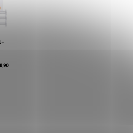
N+
8,90