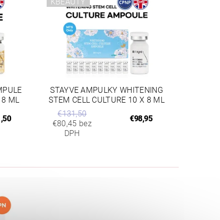
KBEAUTY
MPULE
STAYVE AMPULKY WHITENING
 8 ML
STEM CELL CULTURE 10 X 8 ML
€131,50
,50
€98,95
€80,45 bez
DPH