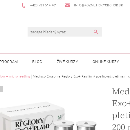
+420 731 514 401
INFO@KOZMETICKYOBCHOD.SK
 PROGRAM
BLOG
ŽIVÉ KURZY
ONLINE KURZY
low – microneedling
Medisco Exosome Reglory Exo+ Rastlinný posilňovač pleti na mic
Med
Y
Exo+
plet
200 