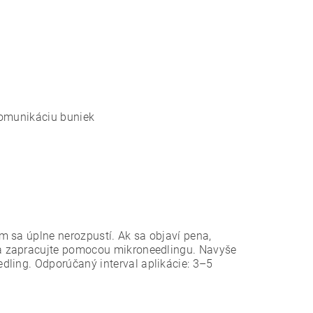
komunikáciu buniek
m sa úplne nerozpustí. Ak sa objaví pena,
a zapracujte pomocou mikroneedlingu. Navyše
edling.
Odporúčaný interval aplikácie: 3–5