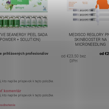
YVE SEANERGY PEEL SADA
MEDISCO REGLORY P
(POWDER + SOLUTION)
SKINBOOSTER NA
MICRONEEDLING
re prihlásených profesionálov
od
€2
od €23,50 bez
DPH
, kto napíše príspevok k tejto položke.
ať komentár
, kto napíše príspevok k tejto položke.
 hodnotenie