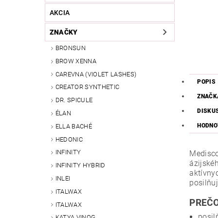
AKCIA
ZNAČKY
BRONSUN
BROW XENNA
CAREVNA (VIOLET LASHES)
POPIS
CREATOR SYNTHETIC
ZNAČK
DR. SPICULE
DISKU
ÉLAN
HODNO
ELLA BACHÉ
HEDONIC
INFINITY
Medisco
ázijské
INFINITY HYBRID
aktívny
INLEI
posilňuj
ITALWAX
PREČO
ITALWAX
posil
KATYA VINOG