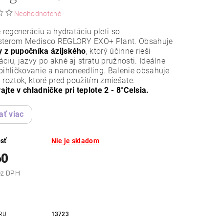
Neohodnotené
e regeneráciu a hydratáciu pleti so
sterom Medisco REGLORY EXO+ Plant. Obsahuje
 z pupočníka ázijského
, ktorý účinne rieši
ciu, jazvy po akné aj stratu pružnosti. Ideálne
oihličkovanie a nanoneedling. Balenie obsahuje
 roztok, ktoré pred použitím zmiešate.
jte v chladničke pri teplote 2 - 8°Celsia.
ať viac
sť
Nie je skladom
60
,41 bez DPH
RU
13723