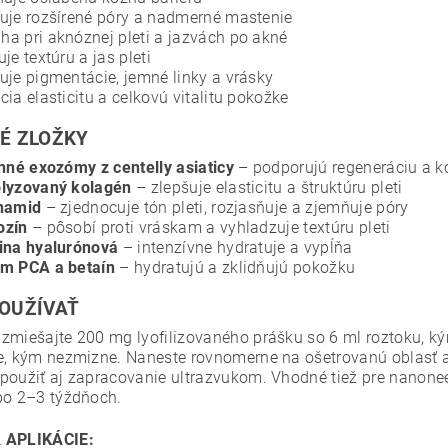
uje rozšírené póry a nadmerné mastenie
a pri aknóznej pleti a jazvách po akné
uje textúru a jas pleti
uje pigmentácie, jemné linky a vrásky
cia elasticitu a celkovú vitalitu pokožke
É ZLOŽKY
inné exozómy z centelly asiaticy
– podporujú regeneráciu a 
olyzovaný kolagén
– zlepšuje elasticitu a štruktúru pleti
inamid
– zjednocuje tón pleti, rozjasňuje a zjemňuje póry
ozín
– pôsobí proti vráskam a vyhladzuje textúru pleti
ina hyalurónová
– intenzívne hydratuje a vypĺňa
um PCA a betaín
– hydratujú a zklidňujú pokožku
OUŽÍVAŤ
zmiešajte 200 mg lyofilizovaného prášku so 6 ml roztoku, ký
e, kým nezmizne. Naneste rovnomerne na ošetrovanú oblasť 
použiť aj zapracovanie ultrazvukom. Vhodné tiež pre nanone
po 2–3 týždňoch.
 APLIKÁCIE: