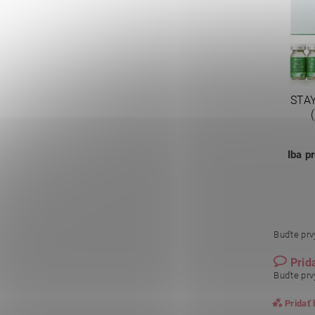
STA
Iba p
Buďte prvý
Prid
Buďte prvý
Pridať