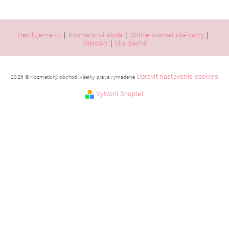
|
|
|
Depilujeme.cz
Kosmetická škola
Online kosmetické kurzy
|
MikroArt
Ella Baché
Upraviť nastavenie cookies
2026 © Kozmetický obchod, všetky práva vyhradené
Vytvoril Shoptet