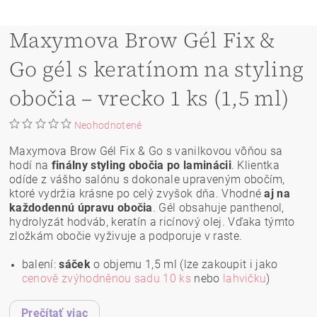
Maxymova Brow Gél Fix &
Go gél s keratínom na styling
obočia – vrecko 1 ks (1,5 ml)
Neohodnotené
Maxymova Brow Gél Fix & Go s vanilkovou vôňou sa
hodí na
finálny styling obočia po laminácii
. Klientka
odíde z vášho salónu s dokonale upraveným obočím,
ktoré vydržia krásne po celý zvyšok dňa. Vhodné
aj na
každodennú úpravu obočia
. Gél obsahuje panthenol,
hydrolyzát hodváb, keratín a ricínový olej. Vďaka týmto
zložkám obočie vyživuje a podporuje v raste.
balení:
sáček
o objemu 1,5 ml (lze zakoupit i jako
cenově zvýhodněnou sadu 10 ks
nebo
lahvičku
)
Prečítať viac