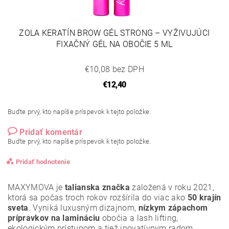
ZOLA KERATÍN BROW GÉL STRONG – VYŽIVUJÚCI
FIXAČNÝ GÉL NA OBOČIE 5 ML
€10,08 bez DPH
€12,40
Buďte prvý, kto napíše príspevok k tejto položke.
Pridať komentár
Buďte prvý, kto napíše príspevok k tejto položke.
Pridať hodnotenie
MAXYMOVA je
talianska značka
založená v roku 2021,
ktorá sa počas troch rokov rozšírila do viac ako
50 krajín
sveta
. Vyniká luxusným dizajnom,
nízkym zápachom
prípravkov na lamináciu
obočia a lash lifting,
ekologickým prístupom a tiež inovatívnym radom