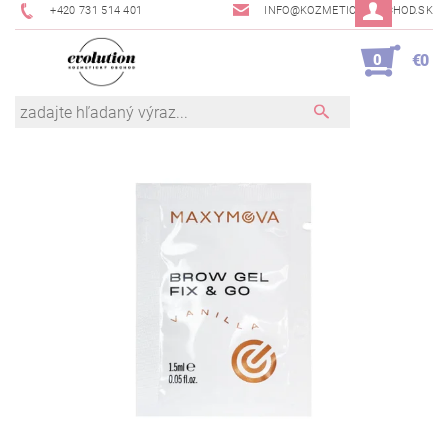
+420 731 514 401
INFO@KOZMETICKYOBCHOD.SK
0
€0