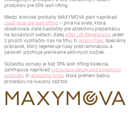
produktov pre SPA lash lifting.
Medzi ikonické produkty MAXYMOVA patrí napríklad
zlatá rada pre lash lifting
– prvá na svete, ktorá
obsahovala zlaté čiastočky pre atraktívnu prezentáciu
na sociálnych sieťach, ďalej
After Lift Regenerator
, jeden
z prvých vypĺňačov rias na trhu, či
Amino Prep
, špeciálny
prípravok, ktorý regeneruje riasy pred lamináciou a
zároveň urýchľuje prenikanie aktívnych zložiek.
Vložením hodnotenie súhlasíte s
podmienkami ochrany
osobných údajov
.
Súčasťou ponuky je tiež SPA lash lifting kolekcia,
zahŕňajúca napríklad
vyživujúce sérum pod silikónovú
podložku
či
relaxačnú hmlu
, ktorá premení bežnú
procedúru na luxusný zážitok.