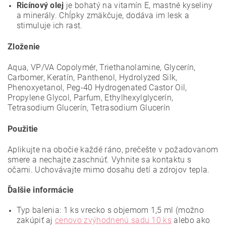
Ricínový olej
je bohatý na vitamín E, mastné kyseliny
a minerály. Chĺpky zmäkčuje, dodáva im lesk a
stimuluje ich rast.
Zloženie
Aqua, VP/VA Copolymér, Triethanolamine, Glycerín,
Carbomer, Keratín, Panthenol, Hydrolyzed Silk,
Phenoxyetanol, Peg-40 Hydrogenated Castor Oil,
Propylene Glycol, Parfum, Ethylhexylglycerín,
Tetrasodium Glucerín, Tetrasodium Glucerín
Použitie
Aplikujte na obočie každé ráno, prečešte v požadovanom
smere a nechajte zaschnúť. Vyhnite sa kontaktu s
očami. Uchovávajte mimo dosahu detí a zdrojov tepla.
Ďalšie informácie
Typ balenia: 1 ks vrecko s objemom 1,5 ml
(možno
zakúpiť aj
cenovo zvýhodnenú sadu 10 ks
alebo ako