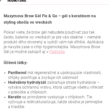
HODNOTENIE
Maxymova Brow Gél Fix & Go – gél s keratínom na
styling obočia vo vreckách
Pokiaľ viete, že brow gél nebudete používať zas tak
často, balenie vo vreckách je pre vás ideálne – nemáte
produkt dlho otvorený a vydrží vám tak dlhšie. Aplikácia
je navyše zase o chlp hygienickejšia. Maxymova Brow
Gél je možné zakúpiť aj v
fľaštičke
.
Účinné látky:
Panthenol
má regeneračné a upokojujúce vlastnosti,
chĺpky posilňuje a zvyšuje ich odolnosť.
Hodvábny hydrolyzát
zabraňuje strate hydratácie –
vytvára ochrannú vrstvu, ktorá udržuje všetku vlhkosť
v pokožke a chĺpkoch.
Keratín
sa prirodzene vyskytuje v chĺpkoch. Tie
vyživuje a reštrukturalizuje, takže obočie je jemnejšie
a hladšie.