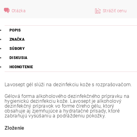
Otázka
Strážiť cenu
POPIS
ZNAČKA
SÚBORY
DISKUSIA
HODNOTENIE
Lavosept gél slúži na dezinfekciu kože s rozprašovačom.
Gélová forma alkoholového dezinfekčného prípravku na
hygienickú dezinfekciu kože. Lavosept je alkoholový
dezinfekčný prípravok vo forme číreho gélu, ktorý
obsahuje aj zjemňujúce a hydratačné prísady, ktoré
zabraňujú vysúšaniu a podráždeniu pokožky.
Zloženie