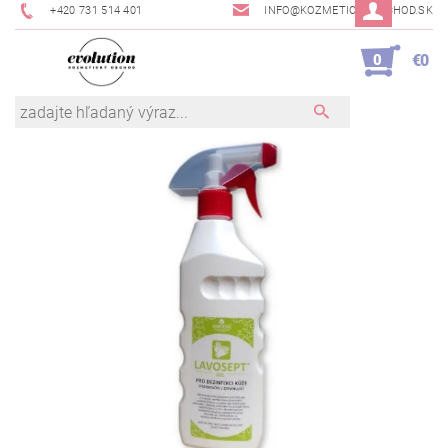
+420 731 514 401
INFO@KOZMETICKYOBCHOD.SK
0
€0