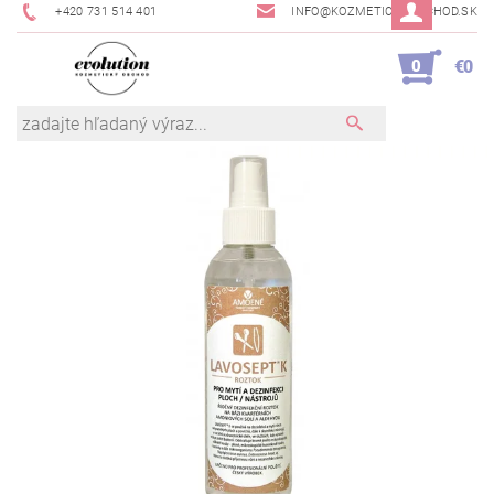
+420 731 514 401
INFO@KOZMETICKYOBCHOD.SK
0
€0