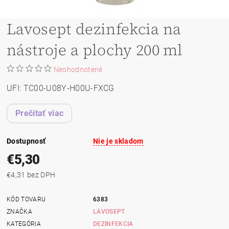
Lavosept dezinfekcia na
nástroje a plochy 200 ml
Neohodnotené
UFI: TC00-U08Y-H00U-FXCG
Prečítať viac
Dostupnosť
Nie je skladom
€5,30
€4,31 bez DPH
KÓD TOVARU
6383
ZNAČKA
LAVOSEPT
KATEGÓRIA
DEZINFEKCIA