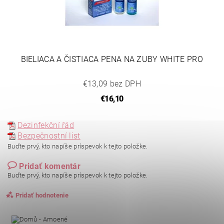
BIELIACA A ČISTIACA PENA NA ZUBY WHITE PRO
€13,09 bez DPH
€16,10
Dezinfekční řád
Bezpečnostní list
Buďte prvý, kto napíše príspevok k tejto položke.
Pridať komentár
Buďte prvý, kto napíše príspevok k tejto položke.
Pridať hodnotenie