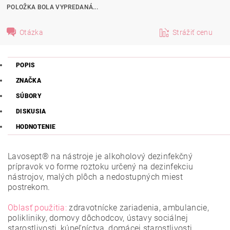
POLOŽKA BOLA VYPREDANÁ...
Otázka
Strážiť cenu
POPIS
ZNAČKA
SÚBORY
DISKUSIA
HODNOTENIE
Lavosept® na nástroje je alkoholový dezinfekčný
prípravok vo forme roztoku určený na dezinfekciu
nástrojov, malých plôch a nedostupných miest
postrekom.
Oblasť použitia:
zdravotnícke zariadenia, ambulancie,
polikliniky, domovy dôchodcov, ústavy sociálnej
starostlivosti, kúpeľníctva, domácej starostlivosti,