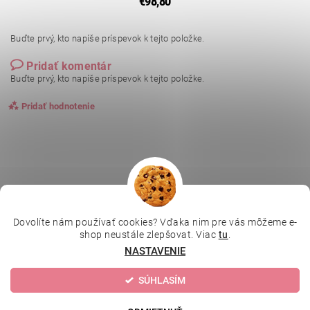
€98,80
Buďte prvý, kto napíše príspevok k tejto položke.
Pridať komentár
Buďte prvý, kto napíše príspevok k tejto položke.
Pridať hodnotenie
Dovolíte nám používať cookies? Vďaka nim pre vás môžeme e-
|
|
|
Depilujeme.cz
Kosmetická škola
Online kosmetické kurzy
shop neustále zlepšovat. Viac
tu
.
|
MikroArt
Ella Baché
NASTAVENIE
SÚHLASÍM
Upraviť nastavenie cookies
2026 © Kozmetický obchod, všetky práva vyhradené
Vytvoril Shoptet