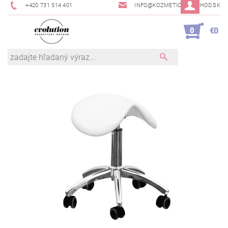
+420 731 514 401
INFO@KOZMETICKYOBCHOD.SK
0
€0