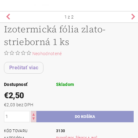
1
z 2
Izotermická fólia zlato-
strieborná 1 ks
Neohodnotené
Prečítať viac
Dostupnosť
Skladom
€2,50
€2,03 bez DPH
KÓD TOVARU
3130