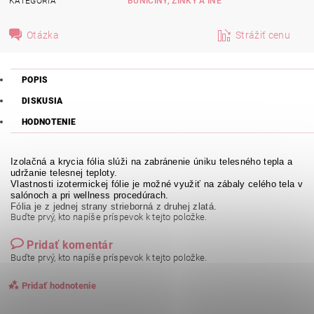
KATEGÓRIA
BUNIČINY, ŽÍNKY A INÉ
Otázka
Strážiť cenu
POPIS
DISKUSIA
HODNOTENIE
Izolačná a krycia fólia slúži na zabránenie úniku telesného tepla a
udržanie telesnej teploty.
Vlastnosti izotermickej fólie je možné využiť na zábaly celého tela v
salónoch a pri wellness procedúrach.
Fólia je z jednej strany strieborná z druhej zlatá.
Buďte prvý, kto napíše príspevok k tejto položke.
Pridať komentár
Buďte prvý, kto napíše príspevok k tejto položke.
Pridať hodnotenie