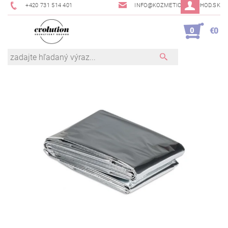
+420 731 514 401
INFO@KOZMETICKYOBCHOD.SK
0
€0