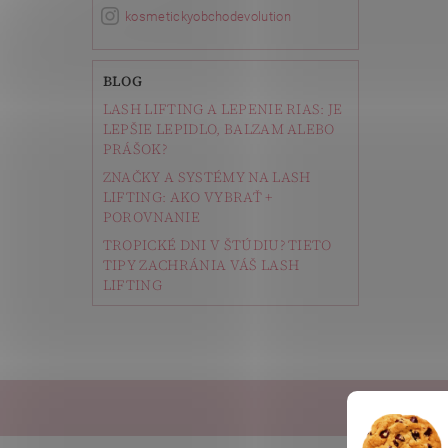
kosmetickyobchodevolution
BLOG
LASH LIFTING A LEPENIE RIAS: JE
LEPŠIE LEPIDLO, BALZAM ALEBO
PRÁŠOK?
ZNAČKY A SYSTÉMY NA LASH
LIFTING: AKO VYBRAŤ +
POROVNANIE
TROPICKÉ DNI V ŠTÚDIU? TIETO
TIPY ZACHRÁNIA VÁŠ LASH
LIFTING
Depi