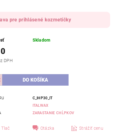
ava pre prihlásené kozmetičky
sť
Skladom
10
,09 bez DPH
RU
C_IHP30_IT
ITALWAX
A
ZARASTANIE CHĹPKOV
Tlač
Otázka
Strážiť cenu