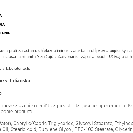
A
SIA
TENIE
asta proti zarastaniu chĺpkov eliminuje zarastaniu chĺpkov a pupienky na
, Triclosan a vitamín A znižujú začervenanie, zápal a opuch. Užívajte si 
 v laboratóriách.
é v Taliansku
e
 môže zloženie meniť bez predchádzajúceho upozornenia. Ko
 obale produktu.
ter), Caprylic/Capric Triglyceride, Glyceryl Stearate, Ethylh
Oil, Stearic Acid, Butylene Glycol, PEG-100 Stearate, Glyceri