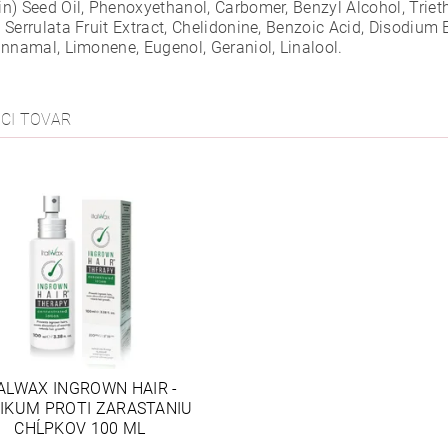
n) Seed Oil, Phenoxyethanol, Carbomer, Benzyl Alcohol, Triet
Serrulata Fruit Extract, Chelidonine, Benzoic Acid, Disodium 
innamal, Limonene, Eugenol, Geraniol, Linalool.
ACI TOVAR
TALWAX INGROWN HAIR -
IKUM PROTI ZARASTANIU
CHĹPKOV 100 ML