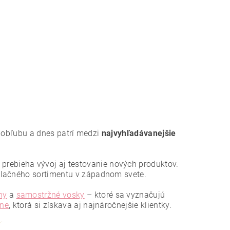
la obľubu a dnes patrí medzi
najvyhľadávanejšie
e prebieha vývoj aj testovanie nových produktov.
ilačného sortimentu v západnom svete.
ny
a
samostržné vosky
– ktoré sa vyznačujú
ine
, ktorá si získava aj najnáročnejšie klientky.