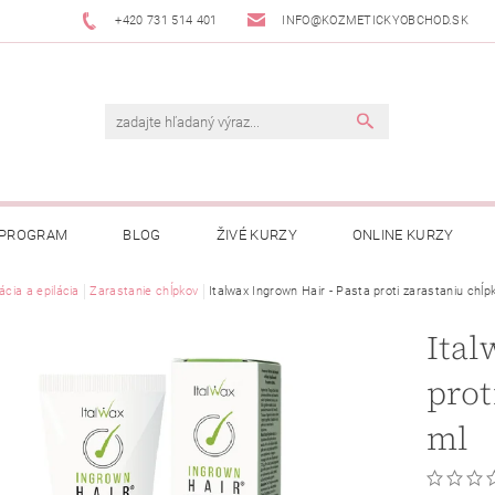
+420 731 514 401
INFO@KOZMETICKYOBCHOD.SK
 PROGRAM
BLOG
ŽIVÉ KURZY
ONLINE KURZY
ácia a epilácia
Zarastanie chĺpkov
Italwax Ingrown Hair - Pasta proti zarastaniu chĺp
Ital
prot
ml