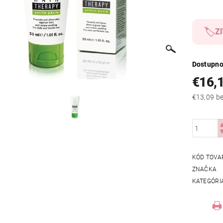
🏷️
Zľ
Dostupno
€16,
€13
KÓD TOVA
ZNAČKA
KATEGÓRI