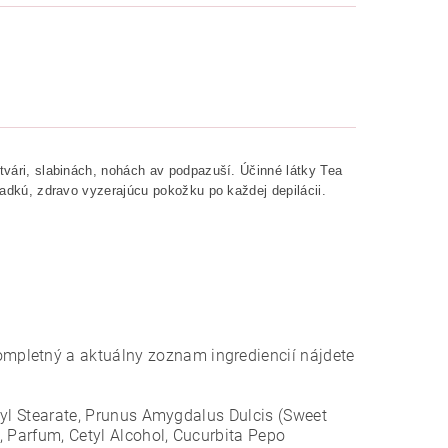
 tvári, slabinách, nohách av podpazuší. Účinné látky Tea
hladkú, zdravo vyzerajúcu pokožku po každej depilácii.
mpletný a aktuálny zoznam ingrediencií nájdete
exyl Stearate, Prunus Amygdalus Dulcis (Sweet
n, Parfum, Cetyl Alcohol, Cucurbita Pepo