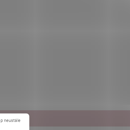
Baché
p neustále