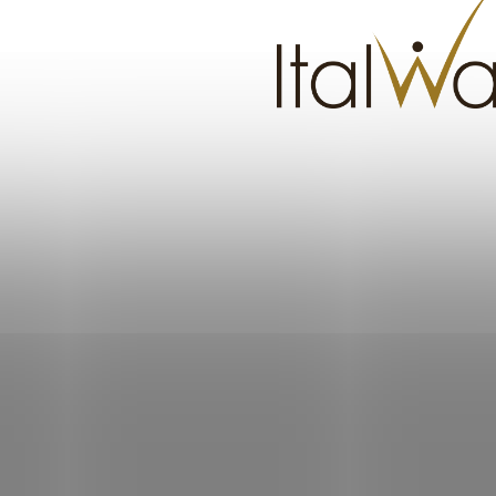
ním hodnotenie súhlasíte s
podmienkami ochrany osobných údajov
.