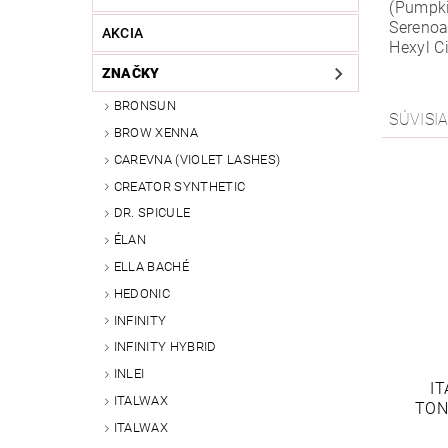
(Pumpki
Serenoa 
AKCIA
Hexyl C
ZNAČKY
BRONSUN
SÚVISI
BROW XENNA
CAREVNA (VIOLET LASHES)
CREATOR SYNTHETIC
DR. SPICULE
ÉLAN
ELLA BACHÉ
HEDONIC
INFINITY
INFINITY HYBRID
INLEI
I
ITALWAX
TON
ITALWAX