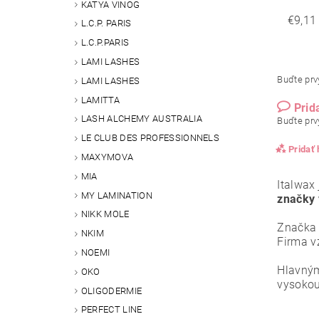
KATYA VINOG
€9,11
L.C.P. PARIS
L.C.P.PARIS
LAMI LASHES
Buďte prvý
LAMI LASHES
LAMITTA
Prid
LASH ALCHEMY AUSTRALIA
Buďte prvý
LE CLUB DES PROFESSIONNELS
Pridať
MAXYMOVA
MIA
Italwax 
MY LAMINATION
značky 
NIKK MOLE
Značka
NKIM
Firma v
NOEMI
Hlavný
OKO
vysokou
OLIGODERMIE
PERFECT LINE