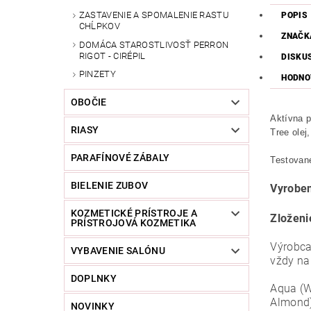
ZASTAVENIE A SPOMALENIE RASTU
POPIS
CHĹPKOV
ZNAČK
DOMÁCA STAROSTLIVOSŤ PERRON
RIGOT - CIRÉPIL
DISKU
PINZETY
HODNO
OBOČIE
Aktívna p
RIASY
Tree olej
PARAFÍNOVÉ ZÁBALY
Testované
BIELENIE ZUBOV
Vyroben
KOZMETICKÉ PRÍSTROJE A
Zloženi
PRÍSTROJOVÁ KOZMETIKA
Výrobca
VYBAVENIE SALÓNU
vždy na
DOPLNKY
Aqua (Wa
Almond) 
NOVINKY