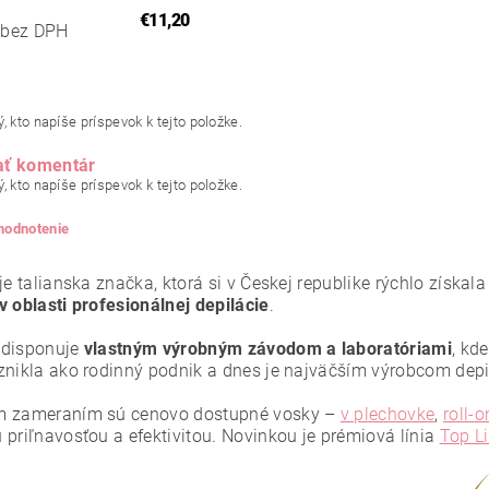
€11,20
 bez DPH
, kto napíše príspevok k tejto položke.
ať komentár
, kto napíše príspevok k tejto položke.
 hodnotenie
je talianska značka, ktorá si v Českej republike rýchlo získa
v oblasti profesionálnej depilácie
.
 disponuje
vlastným výrobným závodom a laboratóriami
, kd
znikla ako rodinný podnik a dnes je najväčším výrobcom dep
m zameraním sú cenovo dostupné vosky –
v plechovke
,
roll-o
 priľnavosťou a efektivitou. Novinkou je prémiová línia
Top L