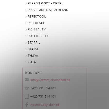
PERRON RIGOT - CIRÉPIL
Vlože
PINK FLASH SWITZERLAND
REFECTOCIL
REFERENCE
RIO BEAUTY
RUTHIE BELLE
STARPIL
STAYVE
THUYA
ZOLA
KONTAKT
info
@
kozmetickyobchod.sk
+420 731 514 401
+420 731 514 401
Kosmetický obchod