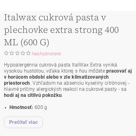
Italwax cukrová pasta v
plechovke extra strong 400
ML (600 G)
Neohodnotené
Hypoalergénna cukrová pasta ItalWax Extra vyniká
vysokou hustotou, vďaka ktorej s ňou môžete
pracovať aj
v horúcom období alebo v zle klimatizovaných
priestoroch
. Vzhľadom na absenciu kyseliny citrónovej -
hlavné príčiny alergických reakcií na cukrové pasty - sa
hodí aj na citlivú pokožku
.
Hmotnosť:
600 g
Prečítať viac