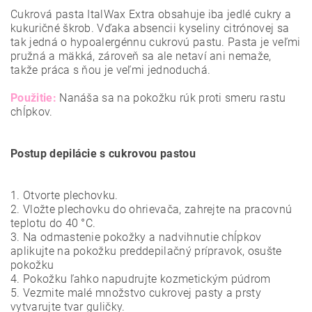
Cukrová pasta ItalWax Extra obsahuje iba jedlé cukry a
kukuričné škrob. Vďaka absencii kyseliny citrónovej sa
tak jedná o hypoalergénnu cukrovú pastu. Pasta je veľmi
pružná a mäkká, zároveň sa ale netaví ani nemaže,
takže práca s ňou je veľmi jednoduchá.
Použitie:
Nanáša sa na pokožku rúk proti smeru rastu
chĺpkov.
Postup depilácie s cukrovou pastou
1. Otvorte plechovku.
2. Vložte plechovku do ohrievača, zahrejte na pracovnú
teplotu do 40 °C.
3. Na odmastenie pokožky a nadvihnutie chĺpkov
aplikujte na pokožku preddepilačný prípravok, osušte
pokožku
4. Pokožku ľahko napudrujte kozmetickým púdrom
5. Vezmite malé množstvo cukrovej pasty a prsty
vytvarujte tvar guličky.