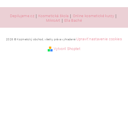
|
|
|
Depilujeme.cz
Kosmetická škola
Online kosmetické kurzy
|
MikroArt
Ella Baché
Upraviť nastavenie cookies
2026 © Kozmetický obchod, všetky práva vyhradené
Vytvoril Shoptet