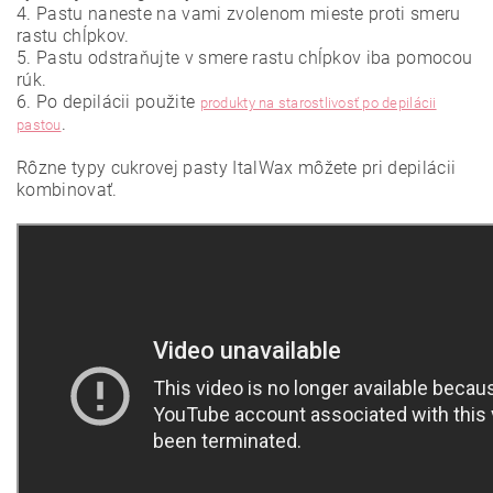
4. Pastu naneste na vami zvolenom mieste proti smeru
rastu chĺpkov.
5. Pastu odstraňujte v smere rastu chĺpkov iba pomocou
rúk.
6. Po depilácii použite
produkty na starostlivosť po depilácii
.
pastou
Rôzne typy cukrovej pasty ItalWax môžete pri depilácii
kombinovať.