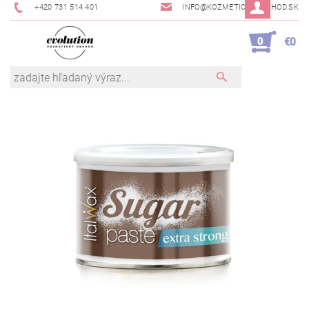
+420 731 514 401
INFO@KOZMETICKYOBCHOD.SK
0
€0