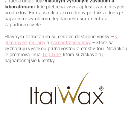
Značka disponuje
vlastným výrobným závodom a
laboratóriami
, kde prebieha vývoj aj testovanie nových
produktov. Firma vznikla ako rodinný podnik a dnes je
najväčším výrobcom depilačného sortimentu v
západnom svete.
Hlavným zameraním sú cenovo dostupné vosky –
v
plechovke
,
roll-ony
a
samostržné vosky
– ktoré sa
vyznačujú vysokou priľnavosťou a efektivitou. Novinkou
Vložením hodnotenie súhlasíte s
podmienkami ochrany
osobných údajov
.
je prémiová línia
Top Line
, ktorá si získava aj
najnáročnejšie klientky.