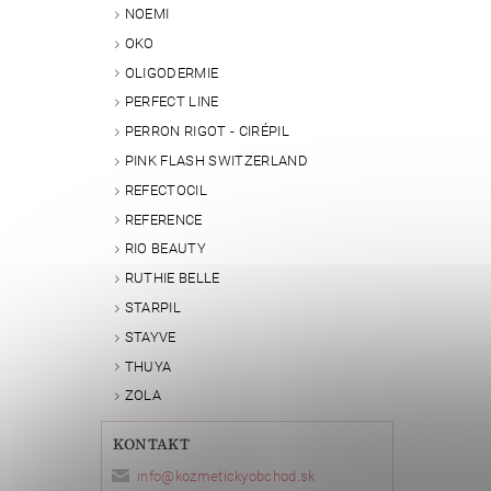
NOEMI
OKO
OLIGODERMIE
PERFECT LINE
PERRON RIGOT - CIRÉPIL
PINK FLASH SWITZERLAND
REFECTOCIL
REFERENCE
RIO BEAUTY
RUTHIE BELLE
STARPIL
STAYVE
THUYA
ZOLA
KONTAKT
info
@
kozmetickyobchod.sk