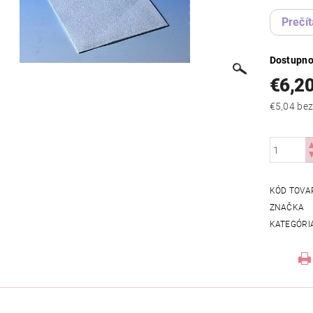
Prečít
Dostupno
€6,2
€5,04
KÓD TOVA
ZNAČKA
KATEGÓRI