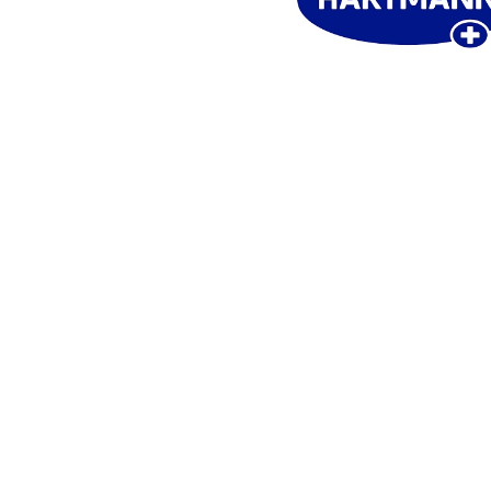
ním hodnotenie súhlasíte s
podmienkami ochrany osobných údajov
.