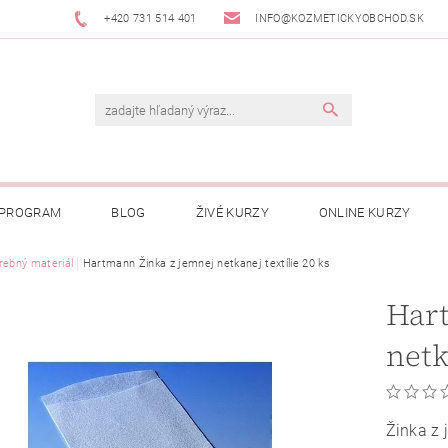
+420 731 514 401
INFO@KOZMETICKYOBCHOD.SK
 PROGRAM
BLOG
ŽIVÉ KURZY
ONLINE KURZY
rebný materiál
Hartmann Žinka z jemnej netkanej textílie 20 ks
Har
netk
Žinka z 