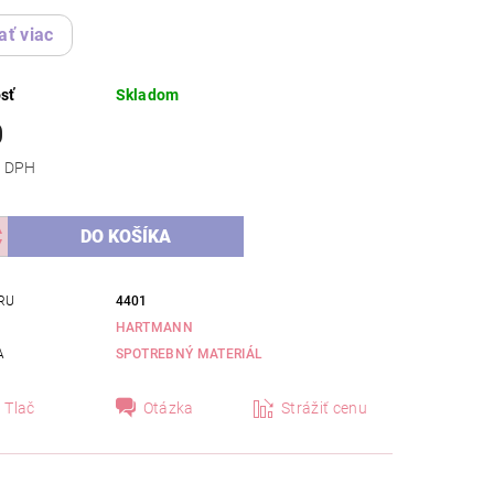
ať viac
sť
Skladom
0
 bez DPH
RU
4401
HARTMANN
A
SPOTREBNÝ MATERIÁL
Tlač
Otázka
Strážiť cenu