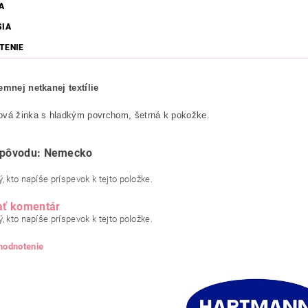
A
SIA
TENIE
emnej netkanej textílie
ová žinka s hladkým povrchom, šetrná k pokožke.
a pôvodu: Nemecko
, kto napíše príspevok k tejto položke.
ať komentár
, kto napíše príspevok k tejto položke.
 hodnotenie