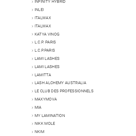
INFINITY HYBRID
INLEI
ITALWAX
ITALWAX
KATYA VINOG
L.C.P. PARIS
L.C.P.PARIS
Vlože
LAMI LASHES
LAMI LASHES
LAMITTA
LASH ALCHEMY AUSTRALIA
LE CLUB DES PROFESSIONNELS
MAXYMOVA
MIA
MY LAMINATION
NIKK MOLE
NKIM