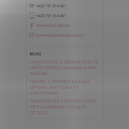
+420 731 514 401
+420 731 514 401
Kosmetický obchod
kosmetickyobchodevolution
BLOG
LASH LIFTING A LEPENIE RIAS: JE
LEPŠIE LEPIDLO, BALZAM ALEBO
PRÁŠOK?
ZNAČKY A SYSTÉMY NA LASH
LIFTING: AKO VYBRAŤ +
POROVNANIE
TROPICKÉ DNI V ŠTÚDIU? TIETO
TIPY ZACHRÁNIA VÁŠ LASH
LIFTING