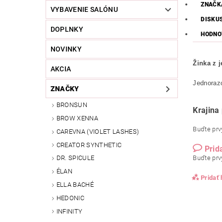
ZNAČK
VYBAVENIE SALÓNU
DISKU
DOPLNKY
HODNO
NOVINKY
Žinka z j
AKCIA
Jednoraz
ZNAČKY
BRONSUN
Krajin
BROW XENNA
Buďte prvý
CAREVNA (VIOLET LASHES)
CREATOR SYNTHETIC
Prid
Buďte prvý
DR. SPICULE
ÉLAN
Pridať
ELLA BACHÉ
HEDONIC
INFINITY