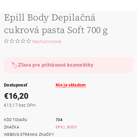
Epill Body Depilačná
cukrová pasta Soft 700 g
Neohodnotené
🏷️
Zľava pre prihlásené kozmetičky
Dostupnosť
Nie je skladom
€16,20
€13,17 bez DPH
KÓD TOVARU
734
ZNAČKA
EPILL BODY
WEBOVÁ STRÁNKA ZNAČKY