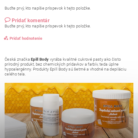
Buďte prvý, kto napíše príspevok k tejto položke.
Pridať komentár
Buďte prvý, kto napíše príspevok k tejto položke.
Pridať hodnotenie
Česká značka
Epill Body
vyrába kvalitné cukrové pasty ako
čisto
prírodný produkt, bez chemických prídavkov a farbív, teda úplne
hypoalergénny. Produkty Epill Body sú šetrné a vhodné na depiláciu
celého tela.
Vložením hodnotenie súhlasíte s
podmienkami ochrany