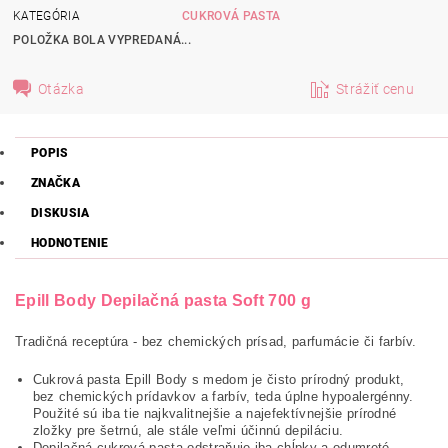
KATEGÓRIA
CUKROVÁ PASTA
POLOŽKA BOLA VYPREDANÁ...
Otázka
Strážiť cenu
POPIS
ZNAČKA
DISKUSIA
HODNOTENIE
Epill Body Depilačná pasta Soft 700 g
Tradičná receptúra - bez chemických prísad, parfumácie či farbív.
Cukrová pasta Epill Body s medom je čisto prírodný produkt,
bez chemických prídavkov a farbív, teda úplne hypoalergénny.
Použité sú iba tie najkvalitnejšie a najefektívnejšie prírodné
zložky pre šetrnú, ale stále veľmi účinnú depiláciu.
Depilačná cukrová pasta odstraňuje iba chĺpky a odumreté