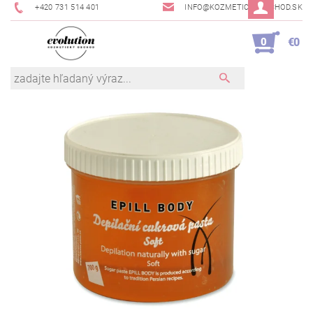
+420 731 514 401
INFO@KOZMETICKYOBCHOD.SK
0
€0