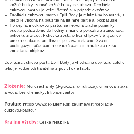
kožné bunky, zdravé kožné bunky nestrháva. Depilácia
cukrovou pastou je veľmi šetrná aj v prípade ekzémov.
Depilácia cukrovou pastou Epill Body je minimálne bolestivá, a
preto je vhodná na použitie na intímne partie aj podpazušie.
Po depilácii cukrovou pastou sa netvoria žiadne pupienky,
všetko podráždenie do hodiny zmizne a pokožku a zanecháva
pokožku žiariacu. Pokožka zostane bez chĺpkov 3-5 týždňov,
pričom ochlpenie pri dlhšom používaní slabne. Svojím
peelingovým pôsobením cukrová pasta minimalizuje riziko
zarastania chĺpkov.
Depilačná cukrová pasta Epill Body je vhodná na depiláciu celého
tela, je vodou odstrániteľná z povrchov a látok.
Zloženie:
Monosacharidy (d-glukóza, d-fruktóza), citrónová šťava
a voda, bez chemických konzervantov.
Postup:
https://www.depilujeme.sk/zaujimavosti/depilacia-
cukrovou-pastou/
Krajina výroby:
Česká republika