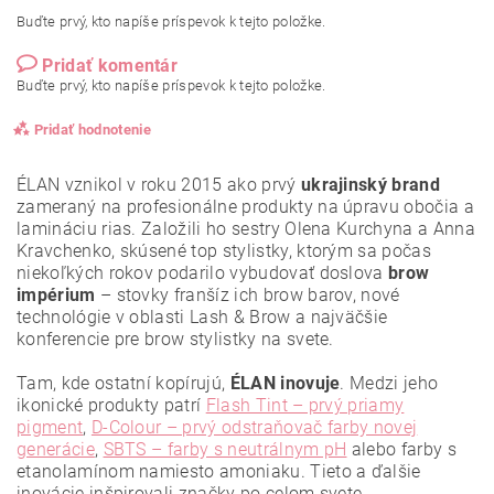
Buďte prvý, kto napíše príspevok k tejto položke.
Pridať komentár
Buďte prvý, kto napíše príspevok k tejto položke.
Pridať hodnotenie
ÉLAN vznikol v roku 2015 ako prvý
ukrajinský brand
zameraný na profesionálne produkty na úpravu obočia a
lamináciu rias. Založili ho sestry Olena Kurchyna a Anna
Kravchenko, skúsené top stylistky, ktorým sa počas
niekoľkých rokov podarilo vybudovať doslova
brow
impérium
– stovky franšíz ich brow barov, nové
technológie v oblasti Lash & Brow a najväčšie
konferencie pre brow stylistky na svete.
Tam, kde ostatní kopírujú,
ÉLAN inovuje
. Medzi jeho
ikonické produkty patrí
Flash Tint – prvý priamy
pigment
,
D-Colour – prvý odstraňovač farby novej
generácie
,
SBTS – farby s neutrálnym pH
alebo farby s
etanolamínom namiesto amoniaku. Tieto a ďalšie
Vložením hodnotenie súhlasíte s
podmienkami ochrany
osobných údajov
.
inovácie inšpirovali značky po celom svete.