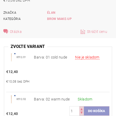
€10,08 bez DPH
ZNAČKA
ÉLAN
KATEGÓRIA
BROW MAKE-UP
Otázka
Strážiť cenu
ZVOĽTE VARIANT
Barva: 01 cold nude
Nie je skladom
8512/01
€12,40
€10,08 bez DPH
Barva: 02 warm nude
Skladom
8512/02
€12,40