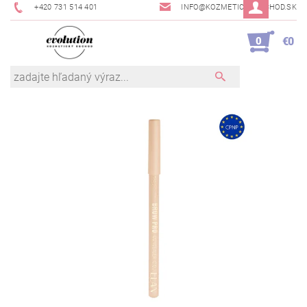
+420 731 514 401
INFO@KOZMETICKYOBCHOD.SK
0
€0