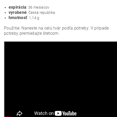
expirácia
: 36 mesiacov
vyrobené
: Česká republika
hmotnosť
: 1,14 g
Použitie: Naneste na celú tvár podľa potreby. V prípade
potreby premiešajte štetcom.