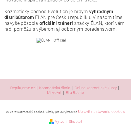
Kozmetický obchod Evolution je hrdým
výhradným
distribútorom
ÉLAN pre Českú republiku. V našom tíme
navyše pôsobia
oficiálni tréneri
značky ÉLAN, ktorí vám
radi pomôžu s výberom aj odborným poradenstvom.
|
|
|
Depilujeme.cz
Kosmetická škola
Online kosmetické kurzy
|
MikroArt
Ella Baché
Upraviť nastavenie cookies
2026 © Kozmetický obchod, všetky práva vyhradené
Vytvoril Shoptet