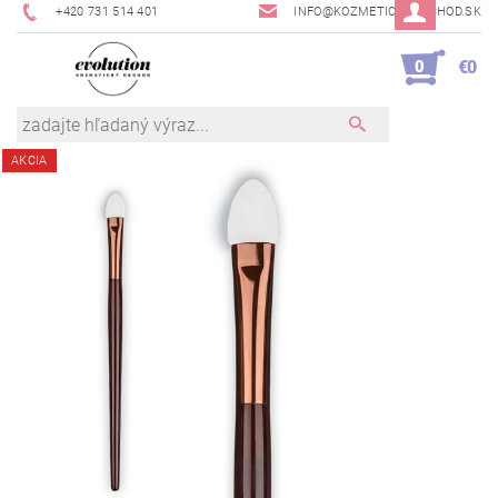
+420 731 514 401
INFO@KOZMETICKYOBCHOD.SK
0
€0
AKCIA