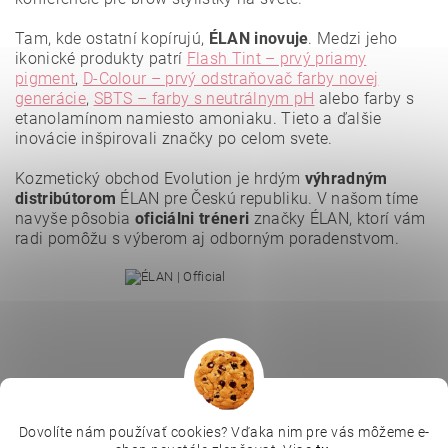
Tam, kde ostatní kopírujú,
ÉLAN inovuje
. Medzi jeho
ikonické produkty patrí
Flash Tint – prvý priamy
pigment
,
D-Colour – prvý odstraňovač farby novej
generácie
,
SBTS – farby s neutrálnym pH
alebo farby s
etanolamínom namiesto amoniaku. Tieto a ďalšie
Vložením hodnotenie súhlasíte s
podmienkami ochrany
osobných údajov
.
inovácie inšpirovali značky po celom svete.
Kozmetický obchod Evolution je hrdým
výhradným
distribútorom
ÉLAN pre Českú republiku. V našom tíme
navyše pôsobia
oficiálni tréneri
značky ÉLAN, ktorí vám
radi pomôžu s výberom aj odborným poradenstvom.
Dovolíte nám používať cookies? Vďaka nim pre vás môžeme e-
|
|
|
Depilujeme.cz
Kosmetická škola
Online kosmetické kurzy