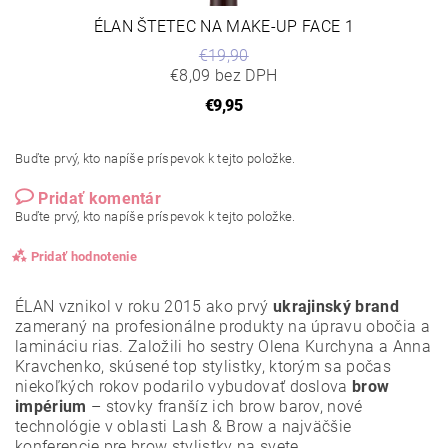
ÉLAN ŠTETEC NA MAKE-UP FACE 1
€19,90
€8,09 bez DPH
€9,95
Buďte prvý, kto napíše príspevok k tejto položke.
Pridať komentár
Buďte prvý, kto napíše príspevok k tejto položke.
Pridať hodnotenie
ÉLAN vznikol v roku 2015 ako prvý
ukrajinský brand
zameraný na profesionálne produkty na úpravu obočia a
lamináciu rias. Založili ho sestry Olena Kurchyna a Anna
Kravchenko, skúsené top stylistky, ktorým sa počas
niekoľkých rokov podarilo vybudovať doslova
brow
impérium
– stovky franšíz ich brow barov, nové
technológie v oblasti Lash & Brow a najväčšie
konferencie pre brow stylistky na svete.