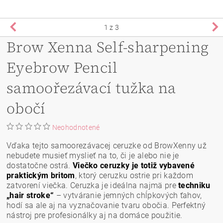
1
z 3
Brow Xenna Self-sharpening
Eyebrow Pencil
samoořezávací tužka na
obočí
Neohodnotené
Vďaka tejto samoorezávacej ceruzke od BrowXenny už
nebudete musieť myslieť na to, či je alebo nie je
dostatočne ostrá.
Viečko ceruzky je totiž vybavené
praktickým britom
, ktorý ceruzku ostrie pri každom
zatvorení viečka. Ceruzka je ideálna najmä pre
techniku
„hair stroke“
– vytváranie jemných chĺpkových ťahov,
hodí sa ale aj na vyznačovanie tvaru obočia. Perfektný
nástroj pre profesionálky aj na domáce použitie.