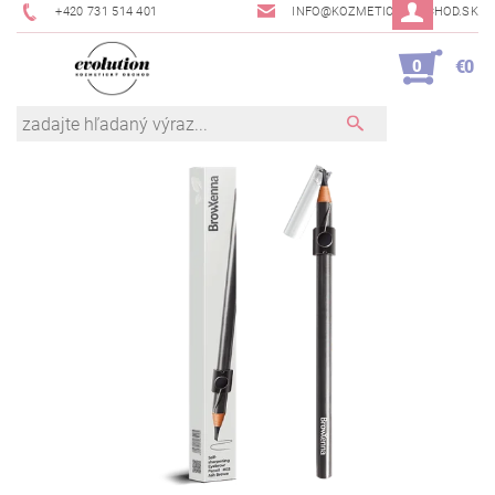
+420 731 514 401
INFO@KOZMETICKYOBCHOD.SK
0
€0