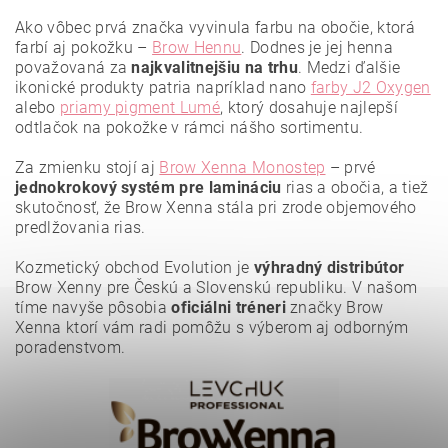
Ako vôbec prvá značka vyvinula farbu na obočie, ktorá
farbí aj pokožku –
Brow Hennu
. Dodnes je jej henna
považovaná za
najkvalitnejšiu
na trhu
. Medzi ďalšie
ikonické produkty patria napríklad nano
farby J2 Oxygen
alebo
priamy pigment Lumé
, ktorý dosahuje najlepší
odtlačok na pokožke v rámci nášho sortimentu.
Za zmienku stojí aj
Brow Xenna Monostep
– prvé
jednokrokový systém pre lamináciu
rias a obočia, a tiež
Vložením hodnotenie súhlasíte s
podmienkami ochrany
osobných údajov
.
skutočnosť, že Brow Xenna stála pri zrode objemového
predlžovania rias.
Kozmetický obchod Evolution je
výhradný distribútor
Brow Xenny pre Českú a Slovenskú republiku. V našom
tíme navyše pôsobia
oficiálni tréneri
značky Brow
Xenna ktorí vám radi pomôžu s výberom aj odborným
poradenstvom.