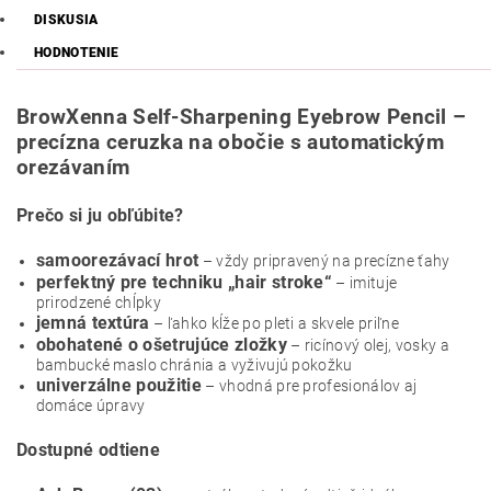
DISKUSIA
HODNOTENIE
BrowXenna Self-Sharpening Eyebrow Pencil –
precízna ceruzka na obočie s automatickým
orezávaním
Prečo si ju obľúbite?
samoorezávací hrot
– vždy pripravený na precízne ťahy
perfektný pre techniku „hair stroke“
– imituje
prirodzené chĺpky
jemná textúra
– ľahko kĺže po pleti a skvele priľne
obohatené o ošetrujúce zložky
– ricínový olej, vosky a
bambucké maslo chránia a vyživujú pokožku
univerzálne použitie
– vhodná pre profesionálov aj
domáce úpravy
Dostupné odtiene