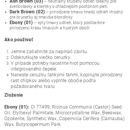
Ash Brown (03)
– neutrálny studený odtieň ideálny pre
svetlovlásky a klientky s chladnejším podtónom pleti
Dark Brown (02)
– prirodzene tmavo hnedý odtieň vhodný
pre brunetky aj tmavšie blondínky
Ebony (01)
– sýty tmavý odtieň, ktorý podčiarkne
prirodzenú krásu tmavých a hustých obočí
Ako používať
Jemne zatiahnite za napínač závitu.
Odskrutkujte viečko ceruzky.
V prípade potreby naostrite hrot pomocou
integrovaného čepele.
Naneste ceruzku ľahkými ťahmi, kopírujte prirodzený
rast chĺpkov alebo vyplňte obočie podľa
požadovaného tvaru.
Zloženie
Ebony (01):
CI 77499, Ricinus Communis (Castor) Seed
Oil, Etylhexyl Palmitate, Microcrystalline Wax, Beeswax,
Ozokerite, Synthetic Wax, Copernicia Cerifera (Carnauba)
Wax, Butyrospermum Park.