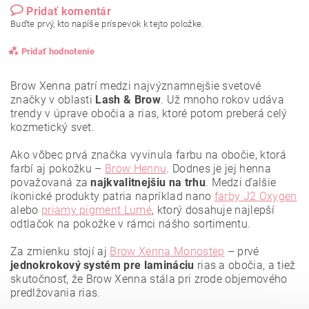
Pridať komentár
Buďte prvý, kto napíše príspevok k tejto položke.
Pridať hodnotenie
Brow Xenna patrí medzi najvýznamnejšie svetové
značky v oblasti
Lash & Brow
. Už mnoho rokov udáva
trendy v úprave obočia a rias, ktoré potom preberá celý
kozmetický svet.
Ako vôbec prvá značka vyvinula farbu na obočie, ktorá
farbí aj pokožku –
Brow Hennu
. Dodnes je jej henna
považovaná za
najkvalitnejšiu
na trhu
. Medzi ďalšie
ikonické produkty patria napríklad nano
farby J2 Oxygen
alebo
priamy pigment Lumé
, ktorý dosahuje najlepší
odtlačok na pokožke v rámci nášho sortimentu.
Za zmienku stojí aj
Brow Xenna Monostep
– prvé
jednokrokový systém pre lamináciu
rias a obočia, a tiež
Vložením hodnotenie súhlasíte s
podmienkami ochrany
osobných údajov
.
skutočnosť, že Brow Xenna stála pri zrode objemového
predlžovania rias.