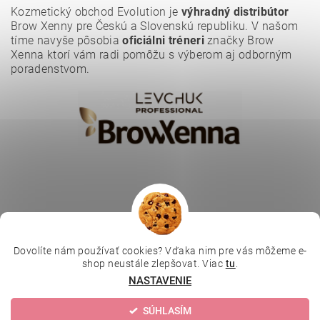
Kozmetický obchod Evolution je
výhradný distribútor
Brow Xenny pre Českú a Slovenskú republiku. V našom
tíme navyše pôsobia
oficiálni tréneri
značky Brow
Xenna ktorí vám radi pomôžu s výberom aj odborným
poradenstvom.
Dovolíte nám používať cookies? Vďaka nim pre vás môžeme e-
|
|
|
Depilujeme.cz
Kosmetická škola
Online kosmetické kurzy
shop neustále zlepšovat. Viac
tu
.
|
MikroArt
Ella Baché
NASTAVENIE
SÚHLASÍM
Upraviť nastavenie cookies
2026 © Kozmetický obchod, všetky práva vyhradené