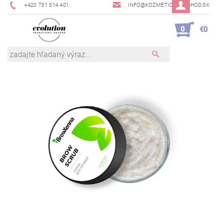
+420 731 514 401
INFO@KOZMETICKYOBCHOD.SK
0
€0