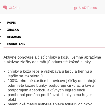
Otázka
Strážiť cenu
POPIS
ZNAČKA
DISKUSIA
HODNOTENIE
Aktívne obnovuje a čistí chĺpky a kožu. Jemné abrazívne
a aktívne zložky odstraňujú odumreté kožné bunky.
chĺpky a koža lepšie vstrebávajú farbu a hennu a
lepšie sa rozotierajú
100% prírodné častice borovicovej šišky odstraňujú
odumreté kožné bunky, podporujú cirkuláciu krvi a
podporujem absorbciu aktívnych ingrediencií
panthenol pomáha posilňovať chĺpky a má hojaci
efekt
bambucké maslo aktivuje spiace folikuly chĺpkov