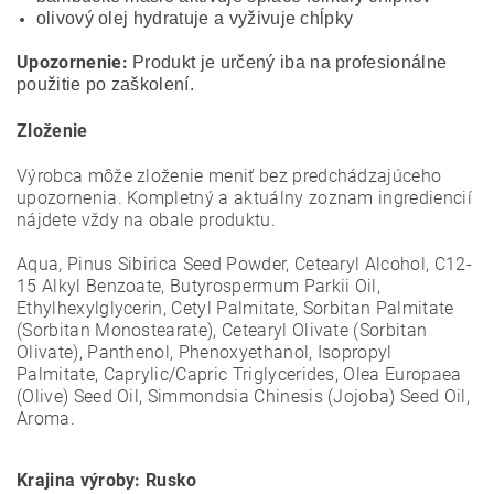
olivový olej hydratuje a vyživuje chĺpky
Upozornenie:
Produkt je určený iba na profesionálne
použitie po zaškolení.
Zloženie
Výrobca môže zloženie meniť bez predchádzajúceho
upozornenia. Kompletný a aktuálny zoznam ingrediencií
nájdete vždy na obale produktu.
Aqua, Pinus Sibirica Seed Powder, Cetearyl Alcohol, C12-
15 Alkyl Benzoate, Butyrospermum Parkii Oil,
Ethylhexylglycerin, Cetyl Palmitate, Sorbitan Palmitate
(Sorbitan Monostearate), Cetearyl Olivate (Sorbitan
Olivate), Panthenol, Phenoxyethanol, Isopropyl
Palmitate, Caprylic/Capric Triglycerides, Olea Europaea
(Olive) Seed Oil, Simmondsia Chinesis (Jojoba) Seed Oil,
Aroma.
Krajina výroby: Rusko